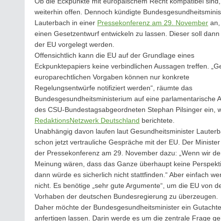
Ob die Eckpunkte mit europäischem Recht kompatibel sind, 
weiterhin offen. Dennoch kündigte Bundesgesundheitsminist
Lauterbach in einer
Pressekonferenz am 29. November
an,
einen Gesetzentwurf entwickeln zu lassen. Dieser soll dann
der EU vorgelegt werden.
Offensichtlich kann die EU auf der Grundlage eines
Eckpunktepapiers keine verbindlichen Aussagen treffen. 
europarechtlichen Vorgaben können nur konkrete
Regelungsentwürfe notifiziert werden“, räumte das
Bundesgesundheitsministerium auf eine parlamentarische 
des CSU-Bundestagsabgeordneten Stephan Pilsinger ein, w
RedaktionsNetzwerk Deutschland
berichtete.
Unabhängig davon laufen laut Gesundheitsminister Lauter
schon jetzt vertrauliche Gespräche mit der EU. Der Minister 
der Pressekonferenz am 29. November dazu: „Wenn wir de
Meinung wären, dass das Ganze überhaupt keine Perspekti
dann würde es sicherlich nicht stattfinden.“ Aber einfach we
nicht. Es benötige „sehr gute Argumente“, um die EU von 
Vorhaben der deutschen Bundesregierung zu überzeugen.
Daher möchte der Bundesgesundheitsminister ein Gutacht
anfertigen lassen. Darin werde es um die zentrale Frage g