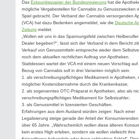
Das
Eckpunktepapier der Bundesregierung
hat die Apothek
mögliche Vergabestellen für Cannabis zu Genusszwecken w
Spiel gebracht. Der Verband der Cannabis versorgenden A
(VCA) hat dazu Bedenken angemeldet, wie die
Deutsche A
Zeitung
meldet.
„Wollen wir uns in das Spannungsfeld zwischen Heilberufle
Dealer begeben?“, lässt sich der Verband in dem Bericht zit
Verkauf von Genussmitteln entspreche weder dem Selbstve
noch dem aktuellen rechtlichen Auftrag von Apotheken.
Stattdessen wartet der VCA mit einem neuen Vorschlag auf
Bezug von Cannabis soll in drei Varianten möglich sein:
1. als verschreibungspflichtiges Medikament in Apotheken, 
möglicher Kostenübernahme durch die Krankenkasse;
2. als sogenanntes OTC-Präparat in Apotheken, also als nic
verschreibungspflichtiges Medikament für Selbstzahler;
3. als Genussmittel in lizensierten Geschäften.
Erfahrungen aus dem Ausland würden zeigen: Nach einer
Legalisierung steige gerade der Anteil der Konsumierenden 
über 65 Jahre. „Wahrscheinlich wollen diese älteren Kons
kein erstes High erleben, sondern sie wollen vielleicht ihre
Kniearthrose behandeln oder ihren schlechten Schlaf“. Die