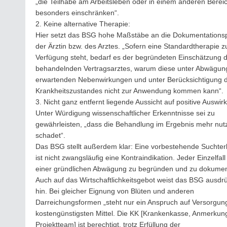
„die Teilhabe am Arbeitsleben oder in einem anderen Berei
besonders einschränken“.
2. Keine alternative Therapie:
Hier setzt das BSG hohe Maßstäbe an die Dokumentationsp
der Ärztin bzw. des Arztes. „Sofern eine Standardtherapie z
Verfügung steht, bedarf es der begründeten Einschätzung 
behandelnden Vertragsarztes, warum diese unter Abwägun
erwartenden Nebenwirkungen und unter Berücksichtigung 
Krankheitszustandes nicht zur Anwendung kommen kann“.
3. Nicht ganz entfernt liegende Aussicht auf positive Auswir
Unter Würdigung wissenschaftlicher Erkenntnisse sei zu
gewährleisten, „dass die Behandlung im Ergebnis mehr nutz
schadet“.
Das BSG stellt außerdem klar: Eine vorbestehende Suchte
ist nicht zwangsläufig eine Kontraindikation. Jeder Einzelfall 
einer gründlichen Abwägung zu begründen und zu dokumen
Auch auf das Wirtschaftlichkeitsgebot weist das BSG ausdrü
hin. Bei gleicher Eignung von Blüten und anderen
Darreichungsformen „steht nur ein Anspruch auf Versorgun
kostengünstigsten Mittel. Die KK [Krankenkasse, Anmerkun
Projektteam] ist berechtigt, trotz Erfüllung der