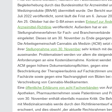
Begleiterhebung durch das Bundesinstitut für Arzneimittel u
Medizinprodukte (BfArM) übermittelt wurde. Der Bericht wu
Juli 2022 veröffentlicht, somit läuft die Frist am 6. Januar 2
Am 25. Oktober hat der G-BA einen ersten
Entwurf zur Änd
Arzneimittel-Richtlinie
veröffentlicht. Außerdem hat er ein
Stellungnahmeverfahren für Fach- und Branchenverbände
eingeleitet. Dieses ist am 30. November zu Ende gegangen
Die Arbeitsgemeinschaft Cannabis als Medizin (ACM) setzt s
ihrer
Stellungnahme vom 30. November
sehr kritisch mit d
auseinander. Problematisiert werden vor allem die steigend
Anforderungen an eine Kostenübernahme. Konkret wendet s
ACM gegen höhere Dokumentationspflichten, gegen eine
Beschränkung der Therapieerlaubnis auf Fachärztinnen un
Fachärzte sowie gegen eine Nachrangigkeit von Blüten bei 
Verschreibung von Cannabis-Medikamenten.
Eine
öffentliche Erklärung von acht Fachverbänden
von Ärzt
Apotheken, Pharmaunternehmen sowie Patientinnen und Pa
vom 30. November enthält ebenfalls massive Kritik: Die Be
mit Medizinalcannabis werde durch den Richtlinienentwurf e
erschwert, und dies obwohl „der aktuelle Rechtsrahmen bere